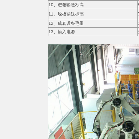
10、进箱输送标高
11、垛板
输送标高
12、成套设备毛重
1
3、输入电源