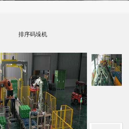
排序码垛机