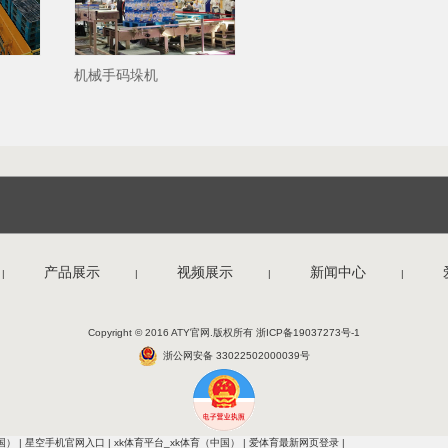
机械手码垛机
产品展示
视频展示
新闻中心
|
|
|
|
Copyright © 2016 ATY官网.版权所有
浙ICP备19037273号-1
浙公网安备 33022502000039号
国）
|
星空手机官网入口
|
xk体育平台_xk体育（中国）
|
爱体育最新网页登录
|