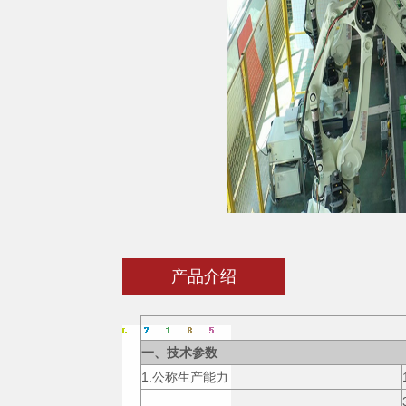
产品介绍
一、技术参数
1.公称生产能力