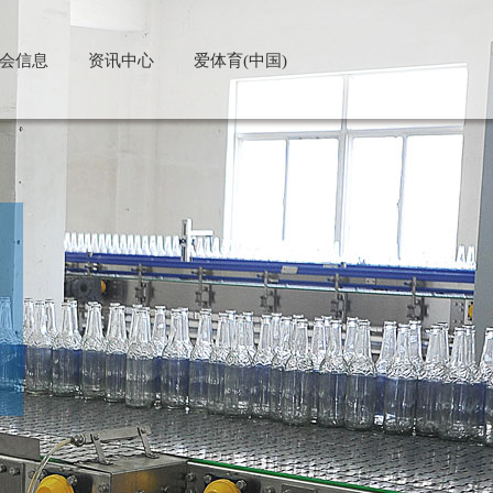
会信息
资讯中心
爱体育(中国)