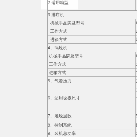
2.适用箱型
3.排序机
机械手品牌及型号
工作方式
进箱方式
4、码垛机
机械手品牌及型号
工作方式
进箱方式
5、
气源压力
6、适用垛板尺寸
7、堆垛层数
8、控制系统
9、装机总功率