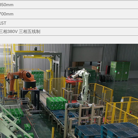
850mm
700mm
15T
三相
380V 三相五线制