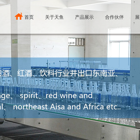
首页
关于天鱼
产品展示
合作伙伴
展