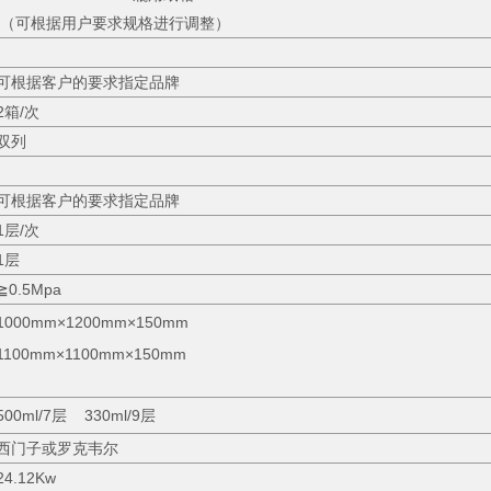
（可根据用户要求规格进行调整）
可根据客户的要求指定品牌
2箱/次
双列
可根据客户的要求指定品牌
1层/次
1层
≧0.5Mpa
1000mm×1200mm×150mm
1100mm×1100mm×150mm
500ml/7层 330ml/9层
西门子或罗克韦尔
24.12Kw